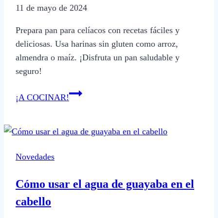
11 de mayo de 2024
Prepara pan para celíacos con recetas fáciles y
deliciosas. Usa harinas sin gluten como arroz,
almendra o maíz. ¡Disfruta un pan saludable y
seguro!
Cómo
¡A COCINAR!
hacer
pan
para
celíacos
Novedades
con
recetas
Cómo usar el agua de guayaba en el
fáciles
cabello