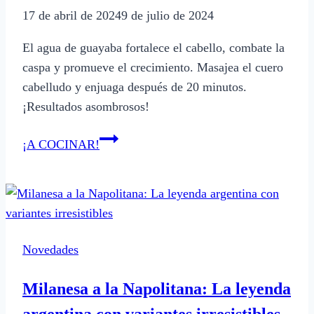
17 de abril de 2024
9 de julio de 2024
El agua de guayaba fortalece el cabello, combate la
caspa y promueve el crecimiento. Masajea el cuero
cabelludo y enjuaga después de 20 minutos.
¡Resultados asombrosos!
Cómo
¡A COCINAR!
usar
el
agua
de
guayaba
Novedades
en
el
Milanesa a la Napolitana: La leyenda
cabello
argentina con variantes irresistibles