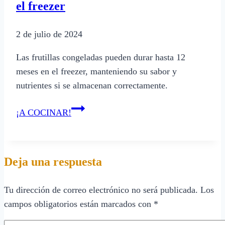
el freezer
2 de julio de 2024
Las frutillas congeladas pueden durar hasta 12
meses en el freezer, manteniendo su sabor y
nutrientes si se almacenan correctamente.
Cuánto
¡A COCINAR!
tiempo
duran
las
Deja una respuesta
frutillas
en
Tu dirección de correo electrónico no será publicada.
Los
el
campos obligatorios están marcados con
*
freezer