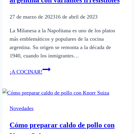
27 de marzo de 2023
16 de abril de 2023
La Milanesa a la Napolitana es uno de los platos
más emblemáticos y populares de la cocina
argentina. Su origen se remonta a la década de
1940, cuando los inmigrantes…
Milanesa
¡A COCINAR!
a
la
Napolitana:
La
Novedades
leyenda
argentina
Cómo preparar caldo de pollo con
con