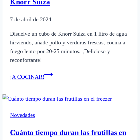
Knorr Suiza
variantes
irresistibles
7 de abril de 2024
Disuelve un cubo de Knorr Suiza en 1 litro de agua
hirviendo, añade pollo y verduras frescas, cocina a
fuego lento por 20-25 minutos. ¡Delicioso y
reconfortante!
Cómo
¡A COCINAR!
preparar
caldo
de
pollo
Novedades
con
Knorr
Cuánto tiempo duran las frutillas en
Suiza