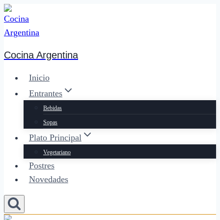
Saltar
al
contenido
Cocina Argentina
Inicio
Entrantes
Bebidas
Sopas
Plato Principal
Vegetariano
Postres
Novedades