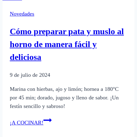
Labiano
Novedades
en
San
Cómo preparar pata y muslo al
Rafael,
Mendoza
horno de manera fácil y
deliciosa
9 de julio de 2024
Marina con hierbas, ajo y limón; hornea a 180°C
por 45 min; dorado, jugoso y lleno de sabor. ¡Un
festín sencillo y sabroso!
Cómo
¡A COCINAR!
preparar