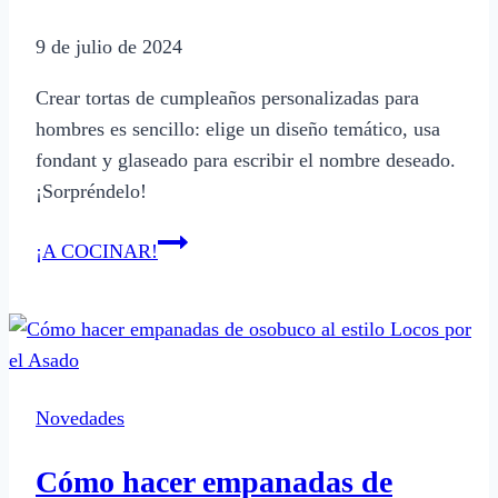
9 de julio de 2024
Crear tortas de cumpleaños personalizadas para
hombres es sencillo: elige un diseño temático, usa
fondant y glaseado para escribir el nombre deseado.
¡Sorpréndelo!
Cómo
¡A COCINAR!
hacer
tortas
de
cumpleaños
para
Novedades
hombres
con
Cómo hacer empanadas de
nombres