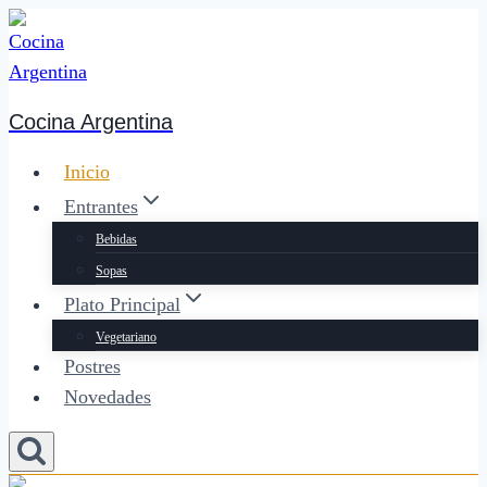
Saltar
al
contenido
Cocina Argentina
Inicio
Entrantes
Bebidas
Sopas
Plato Principal
Vegetariano
Postres
Novedades