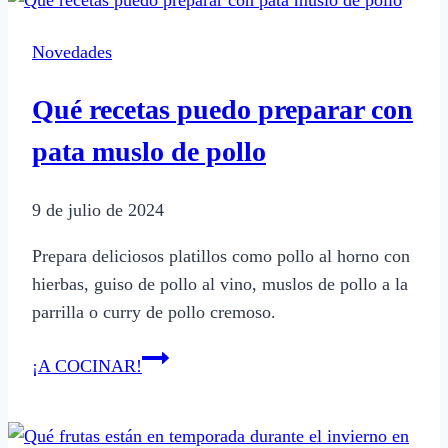
papel
manteca
Novedades
para
hornear
Qué recetas puedo preparar con
tortas
pata muslo de pollo
9 de julio de 2024
Prepara deliciosos platillos como pollo al horno con
hierbas, guiso de pollo al vino, muslos de pollo a la
parrilla o curry de pollo cremoso.
Qué
¡A COCINAR!
recetas
puedo
preparar