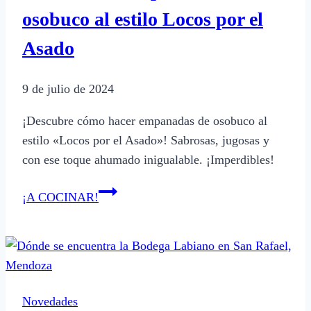
personalizados
osobuco al estilo Locos por el
Asado
9 de julio de 2024
¡Descubre cómo hacer empanadas de osobuco al
estilo «Locos por el Asado»! Sabrosas, jugosas y
con ese toque ahumado inigualable. ¡Imperdibles!
Cómo
¡A COCINAR!
hacer
empanadas
de
osobuco
al
Novedades
estilo