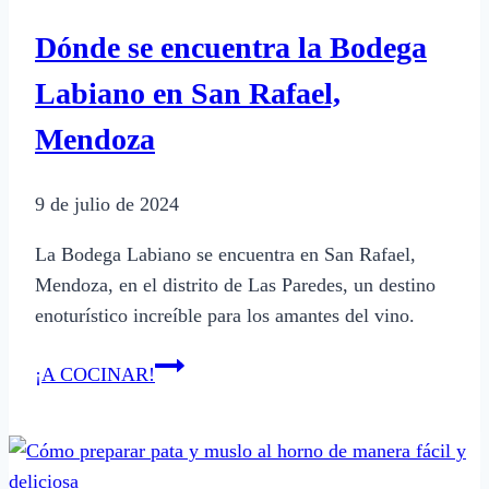
Locos
Dónde se encuentra la Bodega
por
el
Labiano en San Rafael,
Asado
Mendoza
9 de julio de 2024
La Bodega Labiano se encuentra en San Rafael,
Mendoza, en el distrito de Las Paredes, un destino
enoturístico increíble para los amantes del vino.
Dónde
¡A COCINAR!
se
encuentra
la
Bodega