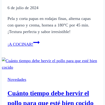
crema
6 de julio de 2024
Pela y corta papas en rodajas finas, alterna capas
con queso y crema, hornea a 180°C por 45 min.
¡Textura perfecta y sabor irresistible!
Cómo
¡A COCINAR!
se
hace
una
mil
hojas
Novedades
de
papa
Cuánto tiempo debe hervir el
paso
a
pollo para que esté bien cocido