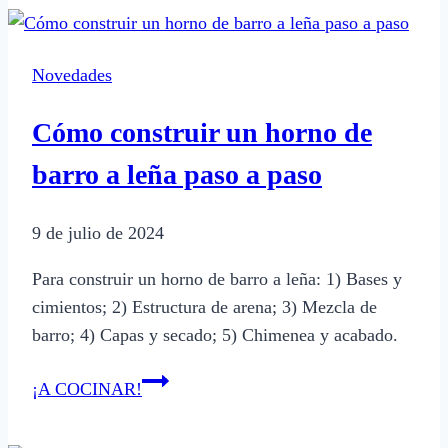
pata
y
muslo
Novedades
al
horno
Cómo construir un horno de
de
manera
barro a leña paso a paso
fácil
y
9 de julio de 2024
deliciosa
Para construir un horno de barro a leña: 1) Bases y
cimientos; 2) Estructura de arena; 3) Mezcla de
barro; 4) Capas y secado; 5) Chimenea y acabado.
Cómo
¡A COCINAR!
construir
un