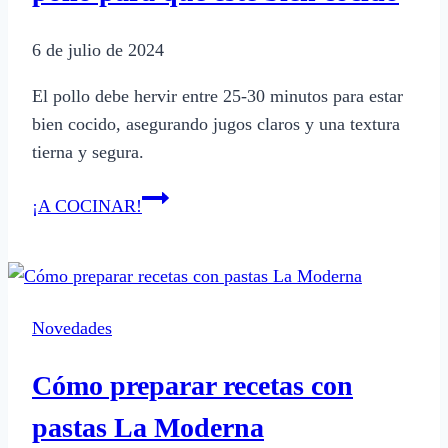
paso
6 de julio de 2024
El pollo debe hervir entre 25-30 minutos para estar
bien cocido, asegurando jugos claros y una textura
tierna y segura.
Cuánto
¡A COCINAR!
tiempo
debe
hervir
el
Novedades
pollo
para
Cómo preparar recetas con
que
esté
pastas La Moderna