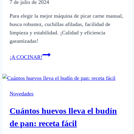
7 de julio de 2024
encontrarla
Para elegir la mejor máquina de picar carne manual,
busca robustez, cuchillas afiladas, facilidad de
limpieza y estabilidad. ¡Calidad y eficiencia
garantizadas!
Cómo
¡A COCINAR!
elegir
la
mejor
máquina
Novedades
de
picar
Cuántos huevos lleva el budín
carne
manual
de pan: receta fácil