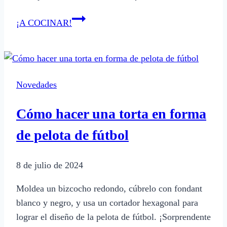
Cómo
¡A COCINAR!
hacer
una
receta
de
Novedades
pay
de
Cómo hacer una torta en forma
limón
tradicional
de pelota de fútbol
8 de julio de 2024
Moldea un bizcocho redondo, cúbrelo con fondant
blanco y negro, y usa un cortador hexagonal para
lograr el diseño de la pelota de fútbol. ¡Sorprendente