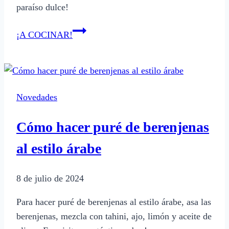
paraíso dulce!
Qué
¡A COCINAR!
es
El
Reino
de
Novedades
los
Chocolates
Cómo hacer puré de berenjenas
en
Bariloche
al estilo árabe
8 de julio de 2024
Para hacer puré de berenjenas al estilo árabe, asa las
berenjenas, mezcla con tahini, ajo, limón y aceite de