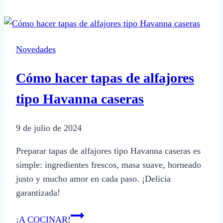
están
en
temporada
Novedades
durante
el
Cómo hacer tapas de alfajores
invierno
en
tipo Havanna caseras
Argentina
9 de julio de 2024
Preparar tapas de alfajores tipo Havanna caseras es
simple: ingredientes frescos, masa suave, horneado
justo y mucho amor en cada paso. ¡Delicia
garantizada!
Cómo
¡A COCINAR!