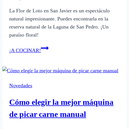
La Flor de Loto en San Javier es un espectáculo
natural impresionante. Puedes encontrarla en la
reserva natural de la Laguna de San Pedro. ¡Un
paraíso floral!
Qué
¡A COCINAR!
es
la
Flor
de
Novedades
Loto
en
Cómo elegir la mejor máquina
San
Javier
de picar carne manual
y
dónde