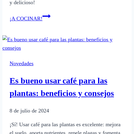
y delicioso!
Cómo
¡A COCINAR!
hacer
una
torta
en
forma
Novedades
de
pelota
Es bueno usar café para las
de
fútbol
plantas: beneficios y consejos
8 de julio de 2024
¡Sí! Usar café para las plantas es excelente: mejora
el suelo, aporta nutrientes, repele plagas y fomenta