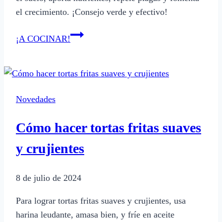
el crecimiento. ¡Consejo verde y efectivo!
Es
¡A COCINAR!
bueno
usar
café
para
Novedades
las
plantas:
Cómo hacer tortas fritas suaves
beneficios
y
y crujientes
consejos
8 de julio de 2024
Para lograr tortas fritas suaves y crujientes, usa
harina leudante, amasa bien, y fríe en aceite