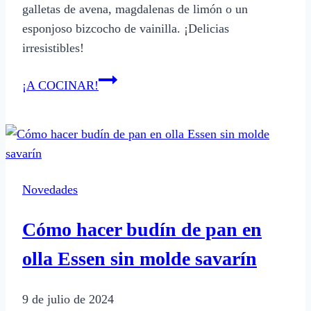
galletas de avena, magdalenas de limón o un
esponjoso bizcocho de vainilla. ¡Delicias
irresistibles!
Qué
¡A COCINAR!
recetas
dulces
puedo
preparar
para
Novedades
la
merienda
Cómo hacer budín de pan en
olla Essen sin molde savarín
9 de julio de 2024