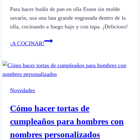
Para hacer budín de pan en olla Essen sin molde
savarín, usa una lata grande engrasada dentro de la
olla, cocinando a fuego bajo y con tapa. ¡Delicioso!
Cómo
¡A COCINAR!
hacer
budín
de
pan
en
Novedades
olla
Essen
Cómo hacer tortas de
sin
molde
cumpleaños para hombres con
savarín
nombres personalizados