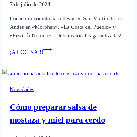
7 de julio de 2024
Encuentra comida para llevar en San Martín de los
Andes en «Morphen», «La Costa del Pueblo» y
«Pizzería Nonino». ¡Delicias locales garantizadas!
Dónde
¡A COCINAR!
encontrar
comida
para
llevar
Novedades
en
San
Cómo preparar salsa de
Martín
de
mostaza y miel para cerdo
los
Andes