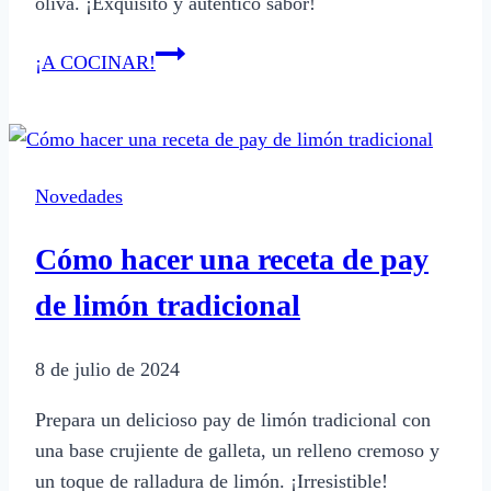
oliva. ¡Exquisito y auténtico sabor!
Cómo
¡A COCINAR!
hacer
puré
de
berenjenas
Novedades
al
estilo
Cómo hacer una receta de pay
árabe
de limón tradicional
8 de julio de 2024
Prepara un delicioso pay de limón tradicional con
una base crujiente de galleta, un relleno cremoso y
un toque de ralladura de limón. ¡Irresistible!