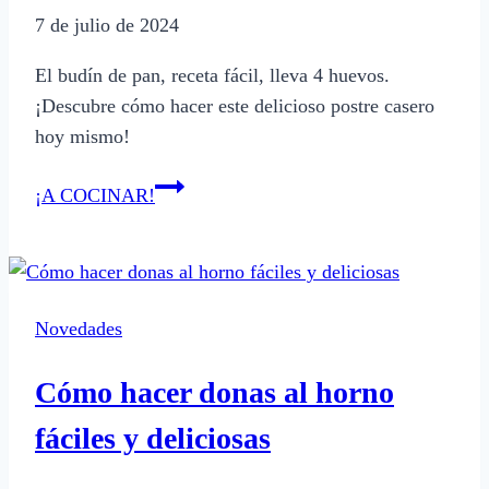
7 de julio de 2024
El budín de pan, receta fácil, lleva 4 huevos.
¡Descubre cómo hacer este delicioso postre casero
hoy mismo!
Cuántos
¡A COCINAR!
huevos
lleva
el
budín
Novedades
de
pan:
Cómo hacer donas al horno
receta
fácil
fáciles y deliciosas