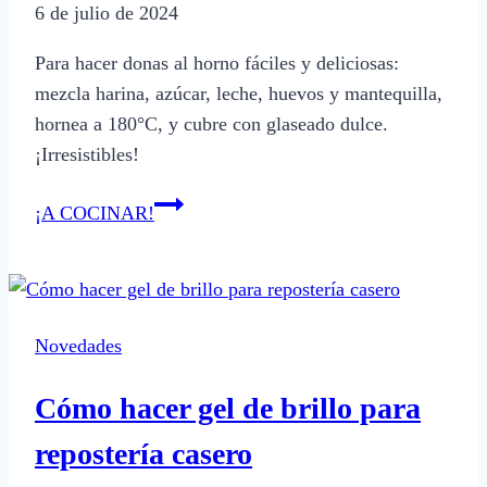
6 de julio de 2024
Para hacer donas al horno fáciles y deliciosas:
mezcla harina, azúcar, leche, huevos y mantequilla,
hornea a 180°C, y cubre con glaseado dulce.
¡Irresistibles!
Cómo
¡A COCINAR!
hacer
donas
al
horno
Novedades
fáciles
y
Cómo hacer gel de brillo para
deliciosas
repostería casero