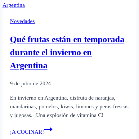
con
pata
Novedades
muslo
de
Qué frutas están en temporada
pollo
durante el invierno en
Argentina
9 de julio de 2024
En invierno en Argentina, disfruta de naranjas,
mandarinas, pomelos, kiwis, limones y peras frescas
y jugosas. ¡Una explosión de vitamina C!
Qué
¡A COCINAR!
frutas