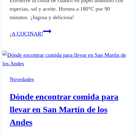
Envuelve la colita de cuadril en papel aluminio con
especias, sal y aceite. Hornea a 180°C por 90
minutos. ¡Jugosa y deliciosa!
Cómo
¡A COCINAR!
cocinar
colita
de
cuadril
al
Novedades
horno
en
Dónde encontrar comida para
papel
aluminio
llevar en San Martín de los
Andes