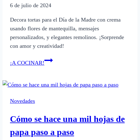
6 de julio de 2024
Decora tortas para el Día de la Madre con crema
usando flores de mantequilla, mensajes
personalizados, y elegantes remolinos. ¡Sorprende
con amor y creatividad!
Cómo
¡A COCINAR!
decorar
tortas
para
el
Novedades
Día
de
Cómo se hace una mil hojas de
la
Madre
papa paso a paso
con