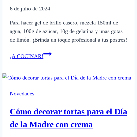
6 de julio de 2024
Para hacer gel de brillo casero, mezcla 150ml de
agua, 100g de azúcar, 10g de gelatina y unas gotas
de limón. ¡Brinda un toque profesional a tus postres!
Cómo
¡A COCINAR!
hacer
gel
de
brillo
Novedades
para
repostería
Cómo decorar tortas para el Día
casero
de la Madre con crema