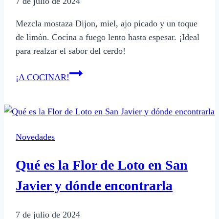
7 de julio de 2024
Mezcla mostaza Dijon, miel, ajo picado y un toque
de limón. Cocina a fuego lento hasta espesar. ¡Ideal
para realzar el sabor del cerdo!
Cómo
¡A COCINAR!
preparar
salsa
de
mostaza
Novedades
y
miel
Qué es la Flor de Loto en San
para
cerdo
Javier y dónde encontrarla
7 de julio de 2024