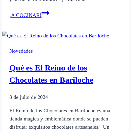
Qué
¡A COCINAR!
comida
preparar
para
un
Novedades
cumpleaños
de
Qué es El Reino de los
adultos
en
Chocolates en Bariloche
casa
en
8 de julio de 2024
Argentina
El Reino de los Chocolates en Bariloche es una
tienda mágica y emblemática donde se pueden
disfrutar exquisitos chocolates artesanales. ¡Un