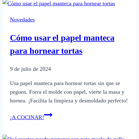
horno
de
Novedades
barro
a
Cómo usar el papel manteca
leña
paso
para hornear tortas
a
paso
9 de julio de 2024
Usa papel manteca para hornear tortas sin que se
peguen. Forra el molde con papel, vierte la masa y
hornea. ¡Facilita la limpieza y desmoldado perfecto!
Cómo
¡A COCINAR!
usar
el