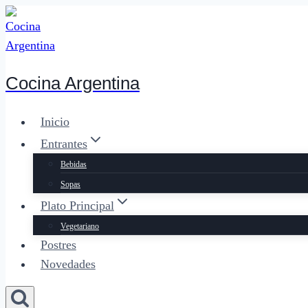
Saltar
al
contenido
Cocina Argentina
Inicio
Entrantes
Bebidas
Sopas
Plato Principal
Vegetariano
Postres
Novedades