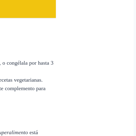
, o congélala por hasta 3
ecetas vegetarianas.
ente complemento para
uperalimento
está