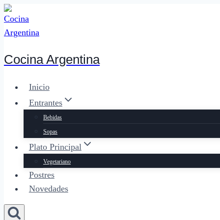
Saltar
al
contenido
Cocina Argentina
Inicio
Entrantes
Bebidas
Sopas
Plato Principal
Vegetariano
Postres
Novedades